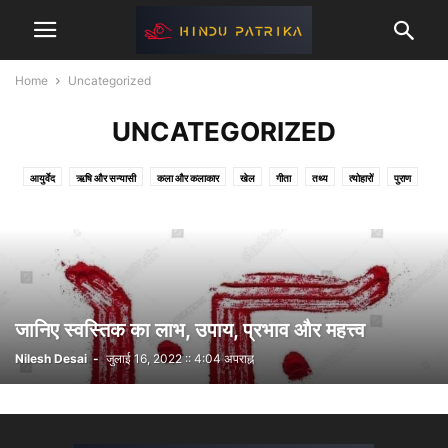
Home
Uncategorized
UNCATEGORIZED
आयुर्वेद
ऋषि और सन्यासी
कला और कलाकार
खेल
गीता
तथ्य
त्योहारों
पुराण
मनुस्मृति
महाभारत
यात्रास्थल
रामायण
विशेष
व्यंजन
संस्कार
साक्षात्कार
स्वास्थ्य
हिंदुत्व
हिन्दू साम्राज्य
जानिए स्वस्तिक का लाभ, उपाय, प्रभाव और महत्त्व
Nilesh Desai
-
जुलाई 16, 2022 :: 4:04 अपराह्न