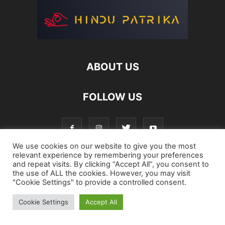
ABOUT US
FOLLOW US
We use cookies on our website to give you the most
relevant experience by remembering your preferences
and repeat visits. By clicking “Accept All”, you consent to
Login
Register
Password Reset
the use of ALL the cookies. However, you may visit
"Cookie Settings" to provide a controlled consent.
©
Cookie Settings
Accept All